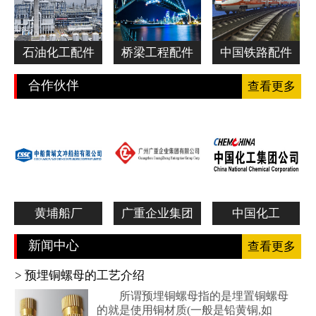
石油化工配件
桥梁工程配件
中国铁路配件
合作伙伴
查看更多
黄埔船厂
广重企业集团
中国化工
新闻中心
查看更多
> 预埋铜螺母的工艺介绍
所谓预埋铜螺母指的是埋置铜螺母
的就是使用铜材质(一般是铅黄铜,如