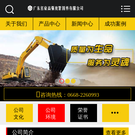



网站首页

关于我们
关于我们
产品中心
新闻中心
成功案例
产品中心
新闻中心
成功案例
合作伙伴

咨询热线：0668-2260993
联系我们
...
公司
公司
荣誉
文化
环境
证书
公司简介
查看更多