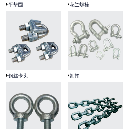
平垫圈
花兰螺栓
钢丝卡头
卸扣